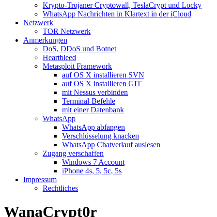
Krypto-Trojaner Cryptowall, TeslaCrypt und Locky
WhatsApp Nachrichten in Klartext in der iCloud
Netzwerk
TOR Netzwerk
Anmerkungen
DoS, DDoS und Botnet
Heartbleed
Metasploit Framework
auf OS X installieren SVN
auf OS X installieren GIT
mit Nessus verbinden
Terminal-Befehle
mit einer Datenbank
WhatsApp
WhatsApp abfangen
Verschlüsselung knacken
WhatsApp Chatverlauf auslesen
Zugang verschaffen
Windows 7 Account
iPhone 4s, 5, 5c, 5s
Impressum
Rechtliches
WanaCrypt0r