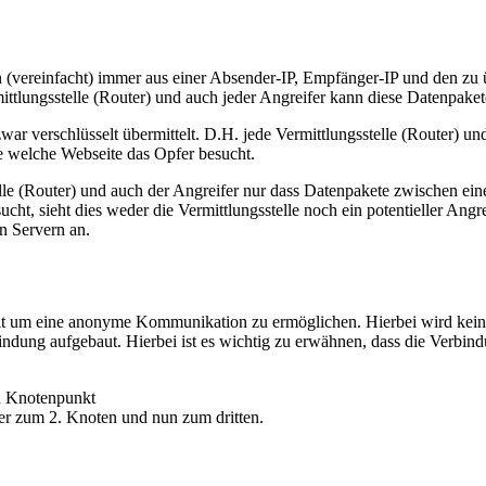
(vereinfacht) immer aus einer Absender-IP, Empfänger-IP und den zu ü
ittlungsstelle (Router) und auch jeder Angreifer kann diese Datenpaket
ar verschlüsselt übermittelt. D.H. jede Vermittlungsstelle (Router) un
e welche Webseite das Opfer besucht.
telle (Router) und auch der Angreifer nur dass Datenpakete zwischen
t, sieht dies weder die Vermittlungsstelle noch ein potentieller Angr
n Servern an.
t um eine anonyme Kommunikation zu ermöglichen. Hierbei wird keine
bindung aufgebaut. Hierbei ist es wichtig zu erwähnen, dass die Verbi
n Knotenpunkt
er zum 2. Knoten und nun zum dritten.