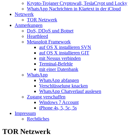
Krypto-Trojaner Cryptowall, TeslaCrypt und Locky
WhatsApp Nachrichten in Klartext in der iCloud
Netzwerk
TOR Netzwerk
Anmerkungen
DoS, DDoS und Botnet
Heartbleed
Metasploit Framework
auf OS X installieren SVN
auf OS X installieren GIT
mit Nessus verbinden
Terminal-Befehle
mit einer Datenbank
WhatsApp
WhatsApp abfangen
Verschlüsselung knacken
WhatsApp Chatverlauf auslesen
Zugang verschaffen
Windows 7 Account
iPhone 4s, 5, 5c, 5s
Impressum
Rechtliches
TOR Netzwerk