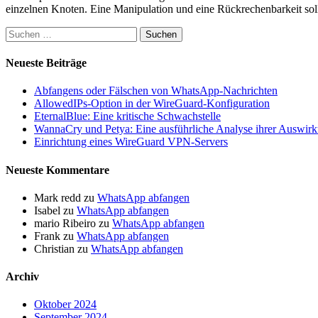
einzelnen Knoten. Eine Manipulation und eine Rückrechenbarkeit soll
Suchen
nach:
Neueste Beiträge
Abfangens oder Fälschen von WhatsApp-Nachrichten
AllowedIPs-Option in der WireGuard-Konfiguration
EternalBlue: Eine kritische Schwachstelle
WannaCry und Petya: Eine ausführliche Analyse ihrer Auswir
Einrichtung eines WireGuard VPN-Servers
Neueste Kommentare
Mark redd
zu
WhatsApp abfangen
Isabel
zu
WhatsApp abfangen
mario Ribeiro
zu
WhatsApp abfangen
Frank
zu
WhatsApp abfangen
Christian
zu
WhatsApp abfangen
Archiv
Oktober 2024
September 2024