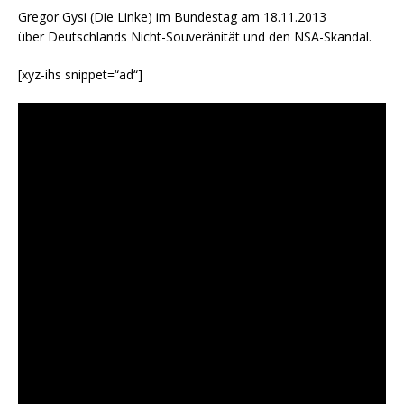
Gregor Gysi (Die Linke) im Bundestag am 18.11.2013
über Deutschlands Nicht-Souveränität und den NSA-Skandal.
[xyz-ihs snippet=“ad“]