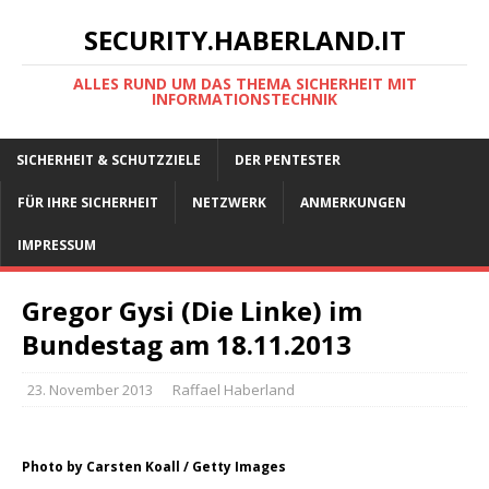
SECURITY.HABERLAND.IT
ALLES RUND UM DAS THEMA SICHERHEIT MIT
INFORMATIONSTECHNIK
SICHERHEIT & SCHUTZZIELE
DER PENTESTER
FÜR IHRE SICHERHEIT
NETZWERK
ANMERKUNGEN
IMPRESSUM
Gregor Gysi (Die Linke) im
Bundestag am 18.11.2013
23. November 2013
Raffael Haberland
Photo by Carsten Koall / Getty Images